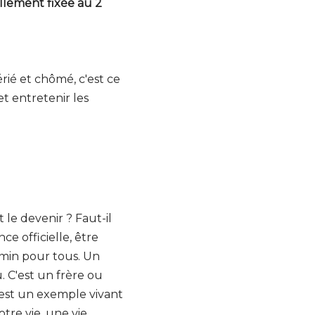
ellement fixée au 2
rié et chômé, c'est ce
et entretenir les
 le devenir ? Faut-il
ce officielle, être
emin pour tous. Un
. C'est un frère ou
t est un exemple vivant
otre vie, une vie