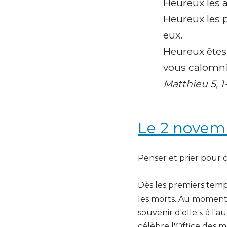
Heureux les ar
Heureux les p
eux.
Heureux êtes-v
vous calomni
Matthieu 5, 1
Le 2 novemb
Penser et prier pour c
Dès les premiers temps
les morts. Au moment 
souvenir d'elle « à l'
célèbre l'Office des m