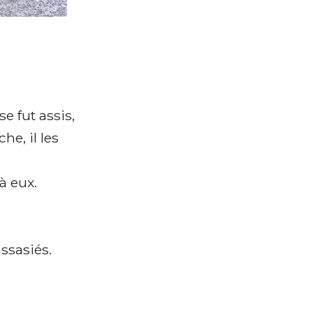
e fut assis,
he, il les
à eux.
assasiés.