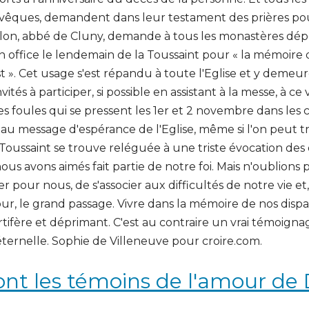
 évêques, demandent dans leur testament des prières pou
dilon, abbé de Cluny, demande à tous les monastères dé
 office le lendemain de la Toussaint pour « la mémoire 
t ». Cet usage s'est répandu à toute l'Eglise et y demeur
invités à participer, si possible en assistant à la messe, 
 Les foules qui se pressent les 1er et 2 novembre dans les
 au message d'espérance de l'Eglise, même si l'on peut
 Toussaint se trouve reléguée à une triste évocation des 
us avons aimés fait partie de notre foi. Mais n'oublions 
 pour nous, de s'associer aux difficultés de notre vie et
 tour, le grand passage. Vivre dans la mémoire de nos disp
fère et déprimant. C'est au contraire un vrai témoignag
 éternelle. Sophie de Villeneuve pour croire.com.
sont les témoins de l'amour de