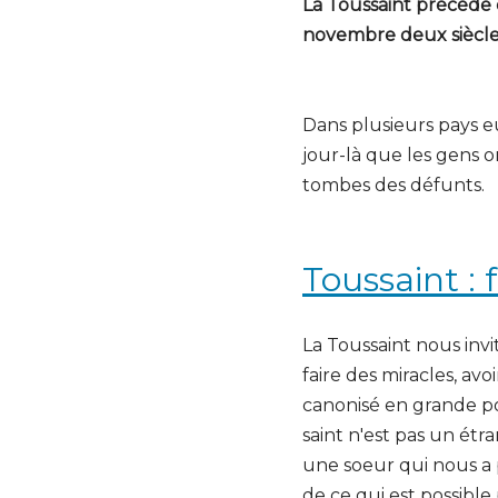
La Toussaint précède d
novembre deux siècles 
Dans plusieurs pays e
jour-là que les gens on
tombes des défunts.
Toussaint : 
La Toussaint nous invi
faire des miracles, avo
canonisé en grande po
saint n'est pas un étr
une soeur qui nous a p
de ce qui est possible 