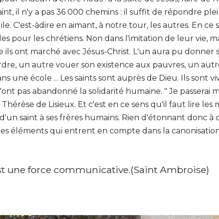
aint, il n'y a pas 36 000 chemins : il suffit de répondre p
le. C'est-àdire en aimant, à notre tour, les autres. En ce s
 pour les chrétiens. Non dans l'imitation de leur vie, ma
le ils ont marché avec Jésus-Christ. L'un aura pu donner s
dre, un autre vouer son existence aux pauvres, un autr
 une école ... Les saints sont auprès de Dieu. Ils sont viv
 n'ont pas abandonné la solidarité humaine. " Je passerai m
 Thérèse de Lisieux. Et c'est en ce sens qu'il faut lire les mi
d'un saint à ses frères humains. Rien d'étonnant donc à 
 éléments qui entrent en compte dans la canonisation 
est une force communicative.(Saint Ambroise)