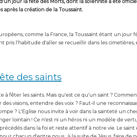
'un jour la fête des Morts, dont la solennité a été offici
après la création de la Toussaint.
uropéens, comme la France, la Toussaint étant un jour fé
t pris l'habitude d'aller se recueillir dans les cimetières, 
fête des saints
te à fêter les saints. Mais qu'est ce qu'un saint ? Comment
ir des visions, entendre des voix ? Faut-il une reconnaissan
mpe ? L'Eglise nous invite à voir dans la sainteté un ch
anger lointain ! Ce n'est ni un héros ni un modèle de vertu
récédés dans la foi et reste attentif à notre vie. Le sain
pour chacun d'entre nous : à la suite de Jésus, faire de n