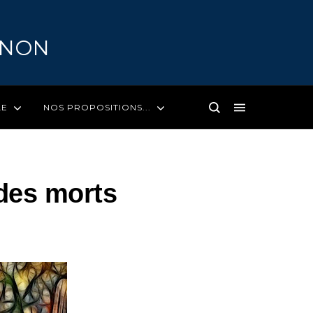
GNON
LE
NOS PROPOSITIONS...
 des morts