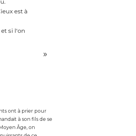
eu.
ieux est à
et si l'on
nts ont à prier pour
ndait à son fils de se
t Moyen Âge, on
 puissants de ce