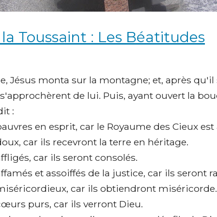
la Toussaint : Les Béatitudes
le, Jésus monta sur la montagne; et, après qu'il s
 s'approchèrent de lui. Puis, ayant ouvert la bouc
it :
auvres en esprit, car le Royaume des Cieux est 
oux, car ils recevront la terre en héritage.
fligés, car ils seront consolés.
famés et assoiffés de la justice, car ils seront r
iséricordieux, car ils obtiendront miséricorde.
œurs purs, car ils verront Dieu.