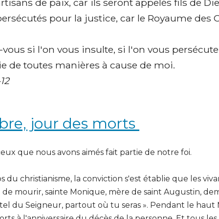
tisans de paix, car ils seront appelés fils de Di
ersécutés pour la justice, car le Royaume des C
ous si l'on vous insulte, si l'on vous persécute 
e de toutes manières à cause de moi.
-12
re, jour des morts
eux que nous avons aimés fait partie de notre foi.
 du christianisme, la conviction s'est établie que les viva
de mourir, sainte Monique, mère de saint Augustin, dema
autel du Seigneur, partout où tu seras ». Pendant le hau
orts à l'anniversaire du décès de la personne. Et tous les