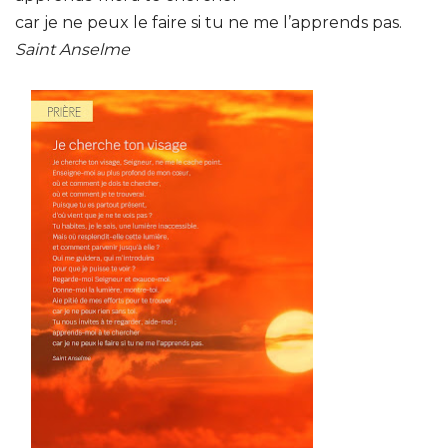
car je ne peux le faire si tu ne me l’apprends pas.
Saint Anselme