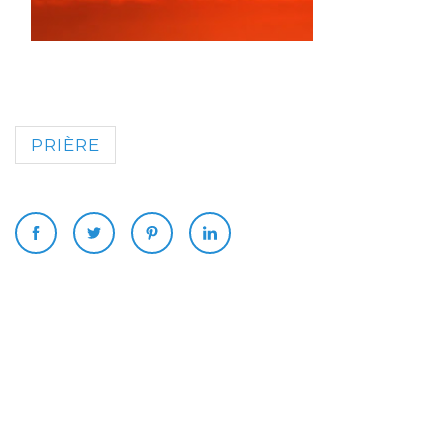
PRIÈRE