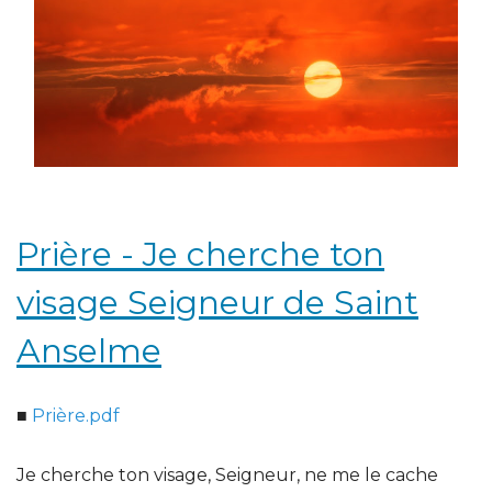
Prière - Je cherche ton
visage Seigneur de Saint
Anselme
■
Prière.pdf
Je cherche ton visage, Seigneur, ne me le cache