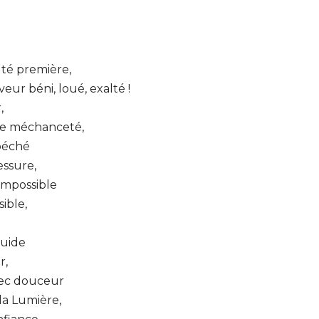
té première,
ur béni, loué, exalté !
,
te méchanceté,
 péché
essure,
’impossible
sible,
guide
r,
vec douceur
la Lumière,