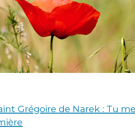
aint Grégoire de Narek : Tu m
mière