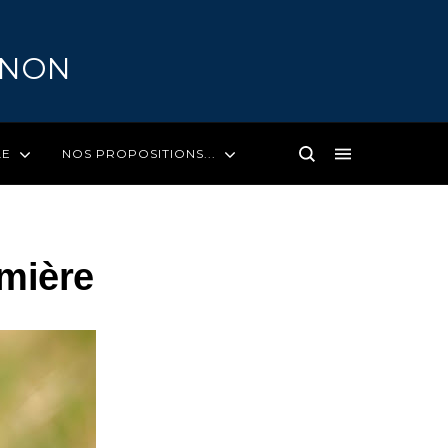
GNON
LE
NOS PROPOSITIONS...
emière