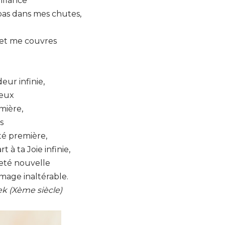
nfiance
as dans mes chutes,
 et me couvres
eur infinie,
ieux
mière,
s
é première,
 à ta Joie infinie,
eté nouvelle
mage inaltérable.
ek (Xème siècle)