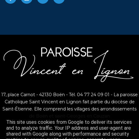
17, place Carnot - 42130 Boën - Tél. 04 77 24 09 01 - La paroisse
Catholique Saint Vincent en Lignon fait partie du diocèse de
Saint-Étienne. Elle comprend les villages des arrondissements
de Boën et saint-Georges en Couzan
This site uses cookies from Google to deliver its services
and to analyze traffic. Your IP address and user-agent are
shared with Google along with performance and security
© 2025 Copyrights. Tous droits réservés.