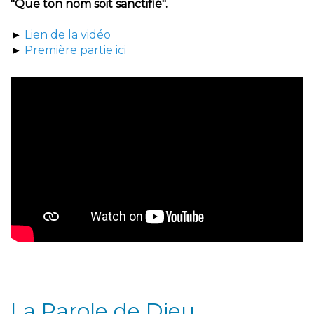
"Que ton nom soit sanctifié".
►
Lien de la vidéo
►
Première partie ici
La Parole de Dieu