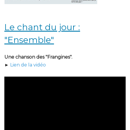
Le chant du jour :
"Ensemble"
Une chanson des "Frangines".
►
Lien de la vidéo