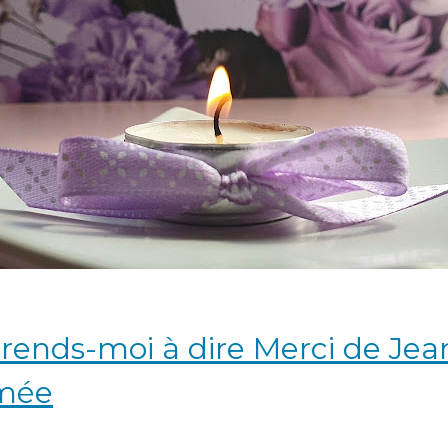
prends-moi à dire Merci de
Jea
mée