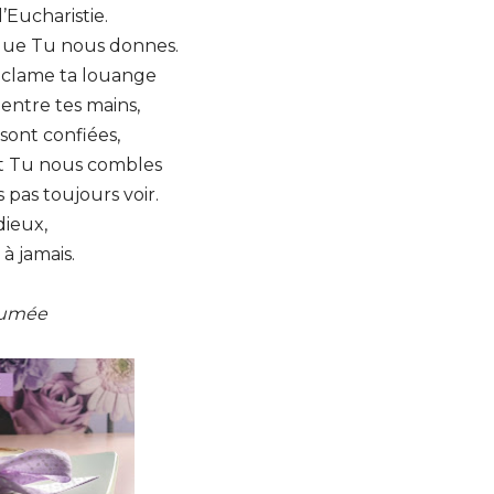
’Eucharistie.
 que Tu nous donnes.
oclame ta louange
 entre tes mains,
sont confiées,
nt Tu nous combles
pas toujours voir.
dieux,
à jamais.
Dumée