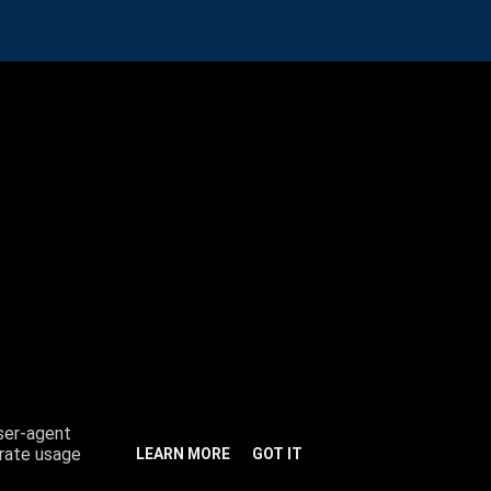
user-agent
erate usage
LEARN MORE
GOT IT