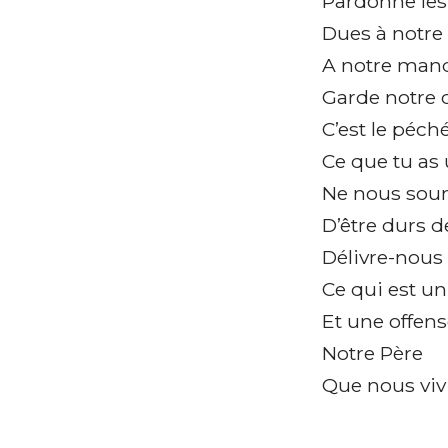
Pardonne les
Dues à notre 
A notre manq
Garde notre c
C’est le péch
Ce que tu as 
Ne nous soum
D’être durs d
Délivre-nous
Ce qui est u
Et une offen
Notre Père
Que nous viv