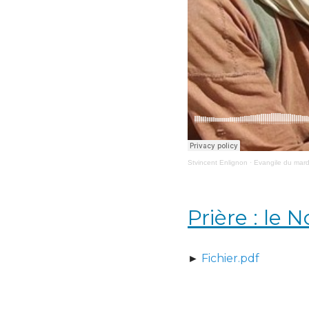
Stvincent Enlignon
·
Evangile du mard
Prière : le 
►
Fichier.pdf