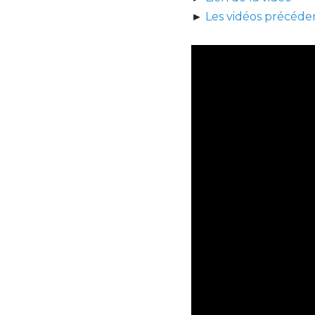
►
Les vidéos précéde