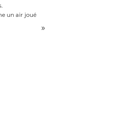
s.
e un air joué