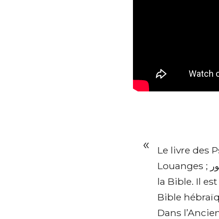
Le livre des Psaumes (ספר תהילים Sefer T
Louanges ; الزبور le Zabur en arabe), aussi appelé Psautier, est un livre de
la Bible. Il e
Bible hébraï
Dans l’Ancien